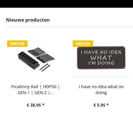
Nieuwe producten
NIEUW
NIEUW
Picatinny Rail | HDP50 |
I have no idea what im
GEN.1 | GEN.2 |...
doing
€ 38,95 *
€ 5,95 *