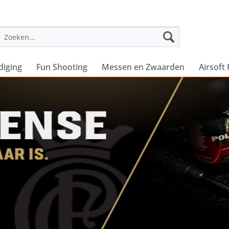
diging
Fun Shooting
Messen en Zwaarden
Airsoft 