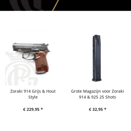
Grote Magazijn voor Zoraki
Walther P88 9mm P.A.K
914 & 925 25 Shots
€ 32,95 *
€ 229,95 *