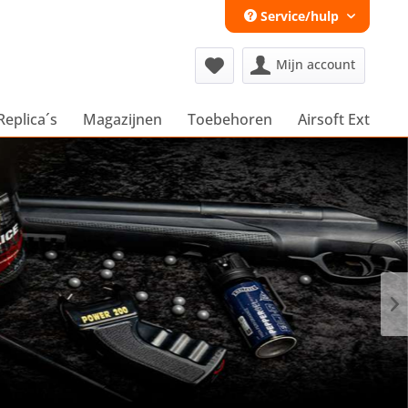
Service/hulp
Mijn account
Replica´s
Magazijnen
Toebehoren
Airsoft Extra´s