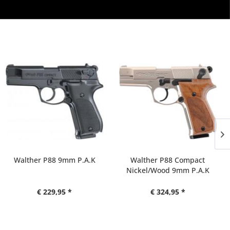
Walther P88 Compact
Enforcer expandable Baton
Nickel/Wood 9mm P.A.K
Karbon 22"
€ 324,95 *
€ 39,95 *