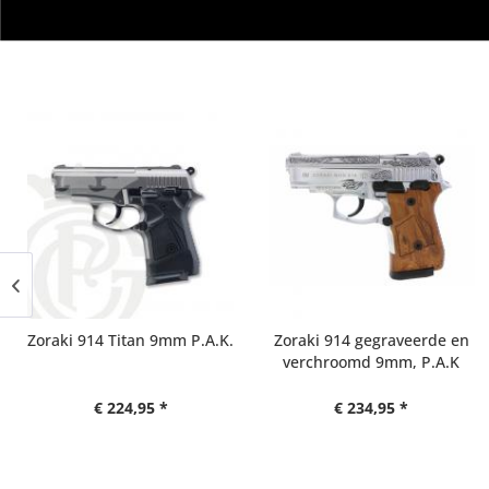
Zoraki 914 gegraveerde en
Zoraki 914 Grijs & Hout
verchroomd 9mm, P.A.K
Style
€ 234,95 *
€ 229,95 *