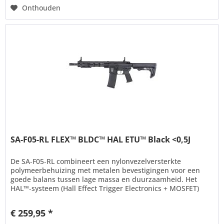
Onthouden
SA-F05-RL FLEX™ BLDC™ HAL ETU™ Black <0,5J
De SA‑F05‑RL combineert een nylonvezelversterkte
polymeerbehuizing met metalen bevestigingen voor een
goede balans tussen lage massa en duurzaamheid. Het
HAL™‑systeem (Hall Effect Trigger Electronics + MOSFET)
zorgt voor precieze...
€ 259,95 *