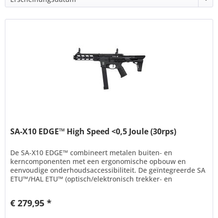
SA-X10 EDGE™ High Speed <0,5 Joule (30rps)
De SA‑X10 EDGE™ combineert metalen buiten‑ en
kerncomponenten met een ergonomische opbouw en
eenvoudige onderhoudsaccessibiliteit. De geïntegreerde SA
ETU™/HAL ETU™ (optisch/elektronisch trekker‑ en
MOSFET‑systeem) zorgt voor snelle,...
€ 279,95 *