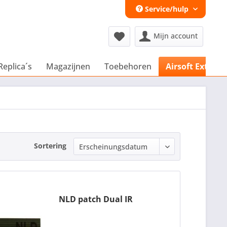
Service/hulp
Mijn account
Replica´s
Magazijnen
Toebehoren
Airsoft Extra´s
Sortering
NLD patch Dual IR