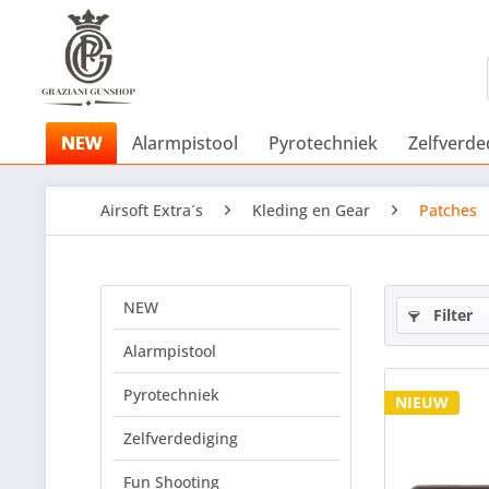
NEW
Alarmpistool
Pyrotechniek
Zelfverde
Airsoft Extra´s
Kleding en Gear
Patches
NEW
Filter
Alarmpistool
Pyrotechniek
NIEUW
Zelfverdediging
Fun Shooting