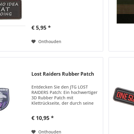
€ 5,95 *
Onthouden
Lost Raiders Rubber Patch
Entdecken Sie den JTG LOST
RAIDERS Patch: Ein hochwertiger
3D Rubber Patch mit
Klettrückseite, der durch seine
beeindruckende Detailvielfalt in
3D besticht. Mit einer Größe von
€ 10,95 *
102 x 76 mm ist dieser Patch ein
wahres Kunstwerk aus der...
Onthouden