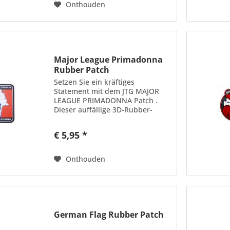
Onthouden
Major League Primadonna
Rubber Patch
Setzen Sie ein kräftiges
Statement mit dem JTG MAJOR
LEAGUE PRIMADONNA Patch .
Dieser auffällige 3D-Rubber-
Patch in Fullcolor bietet eine
lebendige Darstellung eines
€ 5,95 *
einzigartigen Designs, das Ihre
Ausrüstung aufwertet und...
Onthouden
German Flag Rubber Patch