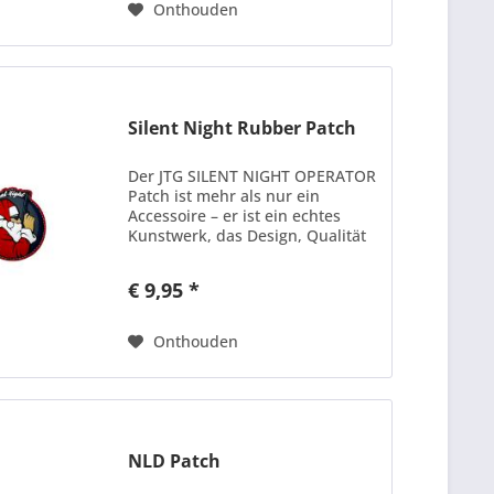
Onthouden
Silent Night Rubber Patch
Der JTG SILENT NIGHT OPERATOR
Patch ist mehr als nur ein
Accessoire – er ist ein echtes
Kunstwerk, das Design, Qualität
und Detailreichtum auf höchstem
Niveau vereint. Diese Special
€ 9,95 *
Edition aus der JTG Art-Collection
bringt die...
Onthouden
NLD Patch