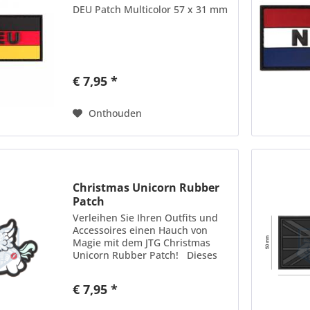
DEU Patch Multicolor 57 x 31 mm
€ 7,95 *
Onthouden
Christmas Unicorn Rubber
Patch
Verleihen Sie Ihren Outfits und
Accessoires einen Hauch von
Magie mit dem JTG Christmas
Unicorn Rubber Patch! Dieses
hochwertige Gummipatch in der
Größe 6,8 x 8,4 cm zeigt ein
€ 7,95 *
bezauberndes Einhorn im
weihnachtlichen Design....