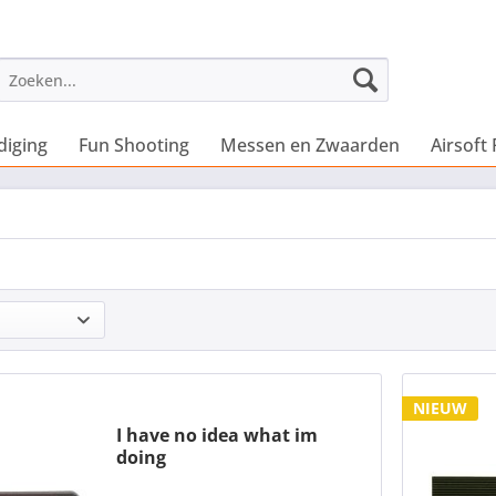
diging
Fun Shooting
Messen en Zwaarden
Airsoft 
NIEUW
I have no idea what im
doing