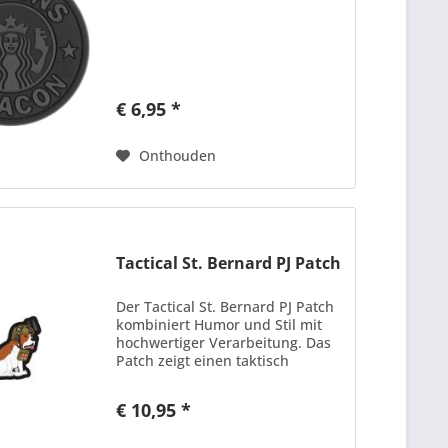
€ 6,95 *
Onthouden
Tactical St. Bernard PJ Patch
Der Tactical St. Bernard PJ Patch
kombiniert Humor und Stil mit
hochwertiger Verarbeitung. Das
Patch zeigt einen taktisch
ausgestatteten Bernhardiner im
Pararescue-Design – eine
€ 10,95 *
gelungene Mischung aus
Niedlichkeit und taktischer...