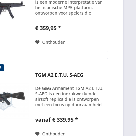
is een moderne interpretatie van
het iconische MP5-platform,
ontworpen voor spelers die
betrouwbaarheid, authenticiteit
en geavanceerde elektronica
€ 359,95 *
eisen. De behuizing is volledig uit
metaal vervaardigd en...
Onthouden
!
TGM A2 E.T.U. S-AEG
De G&G Armament TGM A2 E.T.U.
S-AEG is een indrukwekkende
airsoft replica die is ontworpen
met een focus op duurzaamheid
en prestaties. De behuizing van
dit model is vervaardigd uit één
vanaf € 339,95 *
stuk hoogwaardig metaal, wat
zorgt voor een...
Onthouden