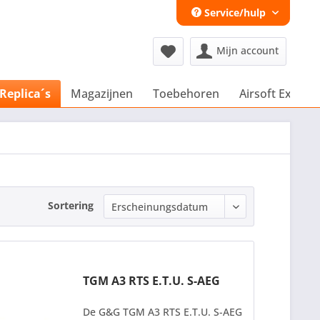
Service/hulp
Mijn account
 Replica´s
Magazijnen
Toebehoren
Airsoft Extra´s
Sortering
TGM A3 RTS E.T.U. S-AEG
De G&G TGM A3 RTS E.T.U. S-AEG