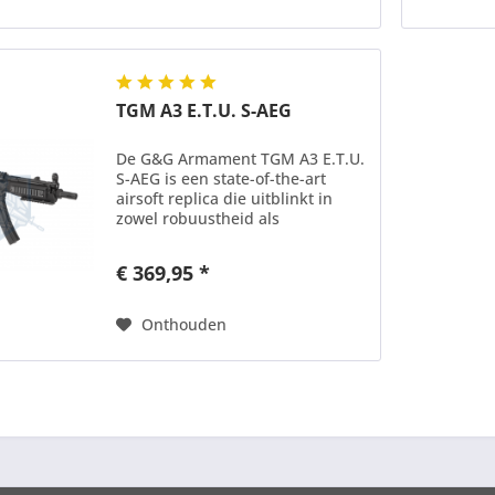
TGM A3 E.T.U. S-AEG
De G&G Armament TGM A3 E.T.U.
S-AEG is een state-of-the-art
airsoft replica die uitblinkt in
zowel robuustheid als
geavanceerde technologie. Dit
model, ontworpen voor zowel
€ 369,95 *
casual als serieuze airsoftspelers,
biedt een uitstekende...
Onthouden