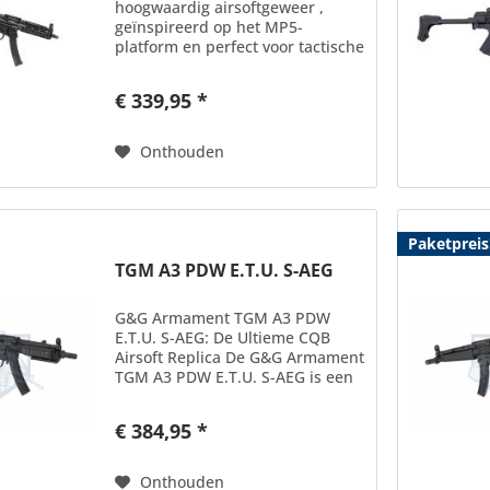
hoogwaardig airsoftgeweer ,
geïnspireerd op het MP5-
platform en perfect voor tactische
airsoftspelers . Dankzij de
modulaire M-LOK-handguard , de
€ 339,95 *
verstelbare hop-up en de stevige
aluminium en...
Onthouden
Paketpreis
TGM A3 PDW E.T.U. S-AEG
G&G Armament TGM A3 PDW
E.T.U. S-AEG: De Ultieme CQB
Airsoft Replica De G&G Armament
TGM A3 PDW E.T.U. S-AEG is een
compacte en robuuste airsoft
replica, ideaal voor Close
€ 384,95 *
Quarters Battle (CQB) situaties.
Ontworpen met een focus op...
Onthouden