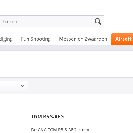
diging
Fun Shooting
Messen en Zwaarden
Airsoft
TGM R5 S-AEG
De G&G TGM R5 S-AEG is een