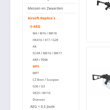
Messen en Zwaarden
Airsoft Replica´s
S-AEG
M4 / M16 / MK18
HK416 / 417 / G28
AK
SCAR / MK16 / MK17
ARP / PDW
MP5
MP7
CZ Bren / Scorpion
G36 / G3
SR25 / M110
Diversen
AEG < 0,5 Joule