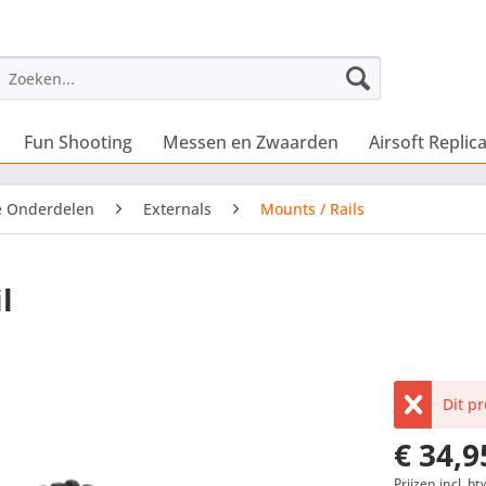
Fun Shooting
Messen en Zwaarden
Airsoft Replica
e Onderdelen
Externals
Mounts / Rails
l
Dit p
€ 34,9
Prijzen incl. bt