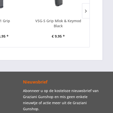
1 Grip
VSG-S Grip Mlok & Keymod
DTKP 
Black
3,95 *
€ 9,95 *
€ 
Nieuwsbrief
Abonneer u op de kosteloze nieuwsbrief van
Graziani Gunshop en mis geen enkele
nieuwtje of actie meer uit de Graziani
Gunshop.