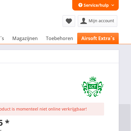
Service/hulp
Mijn account
´s
Magazijnen
Toebehoren
Airsoft Extra´s
roduct is momenteel niet online verkrijgbaar!
5 *
w