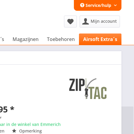
Service/hulp
Mijn account
´s
Magazijnen
Toebehoren
Airsoft Extra´s
95 *
w
aar in de winkel van Emmerich
en
Opmerking