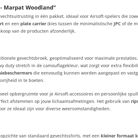
 - Marpat Woodland"
echtsuitrusting in één pakket, ideaal voor Airsoft-spelers die zowe
rt
en een
plate carrier
(kies tussen de minimalistische
JPC
of de m
ankoop van de producten afzonderlijk.
aditionele gevechtsbroek, geoptimaliseerd voor maximale prestatie
vy duty stretch in de camouflagekleur, wat zorgt voor extra flexibi
niebeschermers
die eenvoudig kunnen worden aangepast en vastg
rijheid in te boeten.
eel opbergruimte voor je Airsoft-accessoires en persoonlijke spul
perfect afstemmen op jouw lichaamsafmetingen. Het gebruik van
rip
oor ze ideaal zijn voor diverse weersomstandigheden.
 opzichte van standaard gevechtsshirts, met een
kleiner formaat 