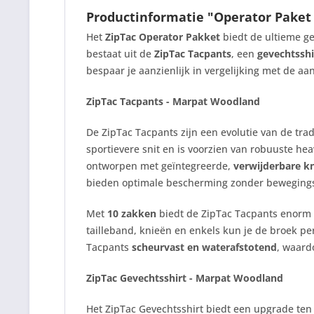
Productinformatie "Operator Paket
Het
ZipTac Operator Pakket
biedt de ultieme gev
bestaat uit de
ZipTac Tacpants
, een
gevechtsshi
bespaar je aanzienlijk in vergelijking met de a
ZipTac Tacpants - Marpat Woodland
De ZipTac Tacpants zijn een evolutie van de tr
sportievere snit en is voorzien van robuuste hea
ontworpen met geïntegreerde,
verwijderbare k
bieden optimale bescherming zonder bewegingsv
Met
10 zakken
biedt de ZipTac Tacpants enorm v
tailleband, knieën en enkels kun je de broek 
Tacpants
scheurvast en waterafstotend
, waard
ZipTac Gevechtsshirt - Marpat Woodland
Het ZipTac Gevechtsshirt biedt een upgrade ten