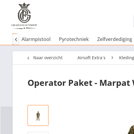
NEW
Alarmpistool
Pyrotechniek
Zelfverdediging

Naar overzicht
Airsoft Extra´s
Kledin
Operator Paket - Marpat