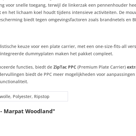
ting voor snelle toegang, terwijl de linkerzak een pennenhouder h
t
en het lichaam koel houdt tijdens intensieve activiteiten. De mo
escherming biedt tegen omgevingsfactoren zoals brandnetels en BB
alistische keuze voor een plate carrier, met een one-size-fits-all v
geïntegreerde dummyplaten maken het pakket compleet.
ceerde functies, biedt de
ZipTac PPC
(Premium Plate Carrier)
extr
ervullingen biedt de PPC meer mogelijkheden voor aanpassingen 
nctionaliteit.
olle, Polyester, Ripstop
t - Marpat Woodland"