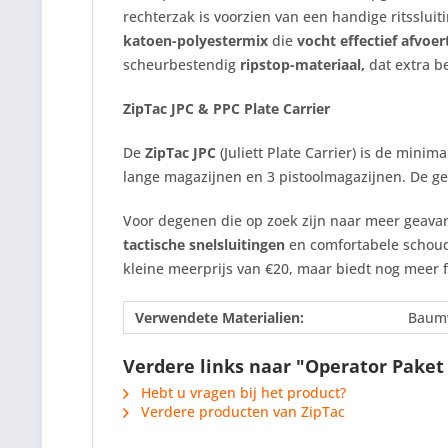
rechterzak is voorzien van een handige ritsslui
katoen-polyestermix
die
vocht effectief afvoer
scheurbestendig
ripstop-materiaal,
dat extra b
ZipTac JPC & PPC Plate Carrier
De
ZipTac JPC
(Juliett Plate Carrier) is de minim
lange magazijnen en 3 pistoolmagazijnen. De 
Voor degenen die op zoek zijn naar meer geavan
tactische snelsluitingen
en comfortabele schoud
kleine meerprijs van €20, maar biedt nog meer fu
Verwendete Materialien:
Baumw
Verdere links naar "Operator Pake
Hebt u vragen bij het product?
Verdere producten van ZipTac