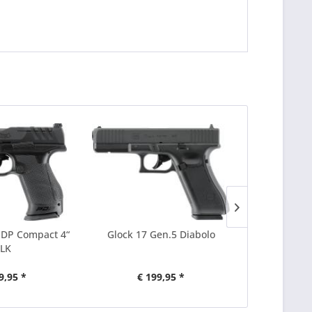
PDP Compact 4“
Glock 17 Gen.5 Diabolo
Walther P
LK
Combo
9,95 *
€ 199,95 *
€ 2