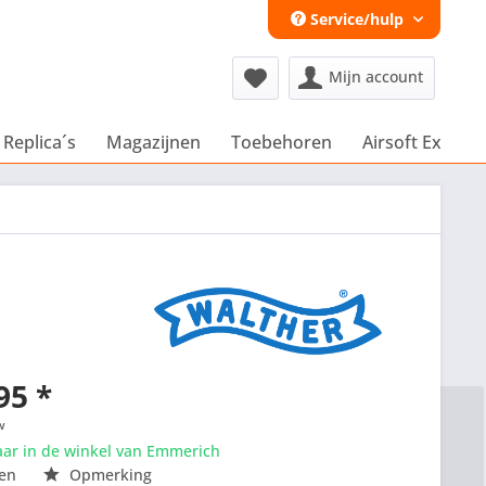
Service/hulp
Mijn account
 Replica´s
Magazijnen
Toebehoren
Airsoft Extra´s
95 *
w
aar in de winkel van Emmerich
en
Opmerking