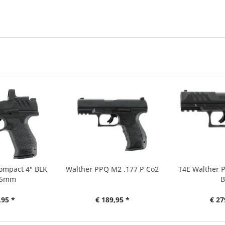
ompact 4" BLK
Walther PPQ M2 .177 P Co2
T4E Walther 
4,5mm
B
,95 *
€ 189,95 *
€ 27