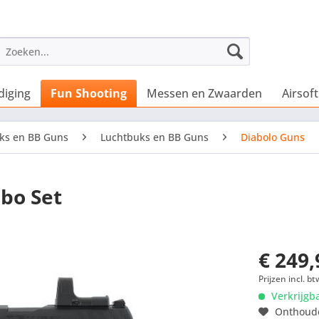
diging
Fun Shooting
Messen en Zwaarden
Airsoft
ks en BB Guns
Luchtbuks en BB Guns
Diabolo Guns
bo Set
€ 249,
Prijzen incl. bt
Verkrijgb
Onthoud