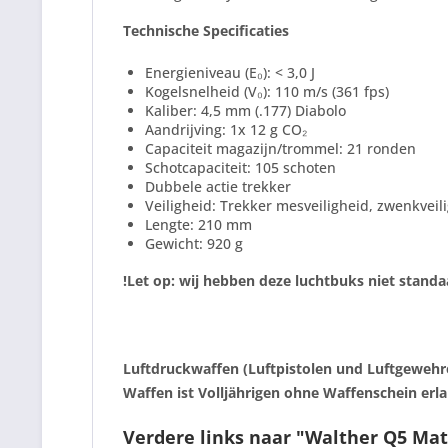
Technische Specificaties
Energieniveau (E₀): < 3,0 J
Kogelsnelheid (V₀): 110 m/s (361 fps)
Kaliber: 4,5 mm (.177) Diabolo
Aandrijving: 1x 12 g CO₂
Capaciteit magazijn/trommel: 21 ronden
Schotcapaciteit: 105 schoten
Dubbele actie trekker
Veiligheid: Trekker mesveiligheid, zwenkveil
Lengte: 210 mm
Gewicht: 920 g
!Let op: wij hebben deze luchtbuks niet standa
Luftdruckwaffen (Luftpistolen und Luftgewehre
Waffen ist Volljährigen ohne Waffenschein erla
Verdere links naar "Walther Q5 Ma