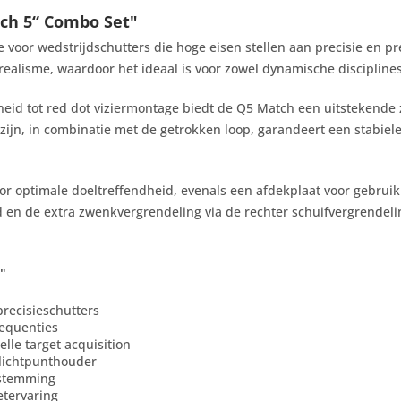
ch 5“ Combo Set"
oor wedstrijdschutters die hoge eisen stellen aan precisie en pre
realisme, waardoor het ideaal is voor zowel dynamische discipline
heid tot red dot viziermontage biedt de Q5 Match een uitstekende z
zijn, in combinatie met de getrokken loop, garandeert een stabie
or optimale doeltreffendheid, evenals een afdekplaat voor gebruik 
d en de extra zwenkvergrendeling via de rechter schuifvergrendeli
"
precisieschutters
sequenties
elle target acquisition
lichtpunthouder
afstemming
etervaring