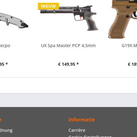
NIEUW
Secpo
UX Spa Master PCP 4,5mm
G19X 
95 *
€ 149,95 *
€ 18
e
Informatie
rdnung
Carrière