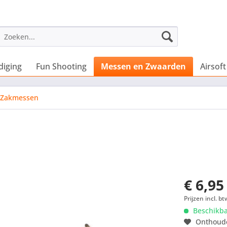
diging
Fun Shooting
Messen en Zwaarden
Airsoft
Zakmessen
€ 6,95
Prijzen incl. bt
Beschikb
Onthoud