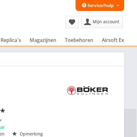
Service/hulp
Mijn account
 Replica´s
Magazijnen
Toebehoren
Airsoft Extra´s
 *
w
aar
en
Opmerking