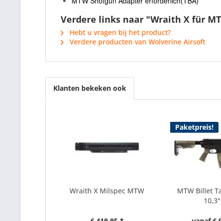
MTW Shotgun Adapter erforderlich(TBA)
Verdere links naar "Wraith X für M
Hebt u vragen bij het product?
Verdere producten van Wolverine Airsoft
Klanten bekeken ook
Paketpreis!
Wraith X Milspec MTW
MTW Billet Ta
10,3"
€ 419,95 *
vanaf € 