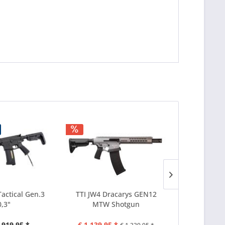
Paketpreis!
Tactical Gen.3
TTI JW4 Dracarys GEN12
MTW .308 T
0,3"
MTW Shotgun
 919,95 *
€ 1.139,95 *
vanaf €