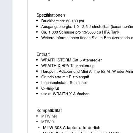
Spezifikationen
Druckbereich: 60-180 psi
Ausgangsenergie: 1,0 - 2,5 J einstellbar (bauartabhän
Ca. 1.000 Schüsse pro 13/3000 cu HPA Tank
Weitere Informationen finden Sie im Benutzerhandbu
Enthält
WRAITH STORM Cat 5 Atemregler
WRAITH X HPA Tankhalterung
Hardpoint Adapter und Mini Airline für MTW oder Air
Grundplatte mit Pistolengriff
Innensechskant-Schlüssel
O-Ring-Kit
2″x 3″ WRAITH X Aufnäher
Kompatibilität
MTW M4
MTW-9
MTW-308 Adapter erforderlich