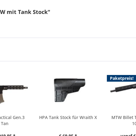
TW mit Tank Stock"
Paketpreis!
ctical Gen.3
HPA Tank Stock für Wraith X
MTW Billet 
 Tan
1
919,95 *
€ 69,95 *
vanaf €