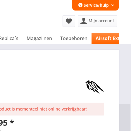
Service/hulp
Mijn account
Replica´s
Magazijnen
Toebehoren
Airsoft Extra´s
roduct is momenteel niet online verkrijgbaar!
95 *
w