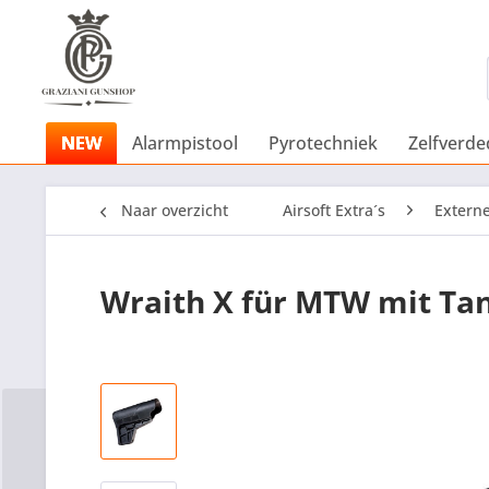
NEW
Alarmpistool
Pyrotechniek
Zelfverde
Naar overzicht
Airsoft Extra´s
Extern
Wraith X für MTW mit Ta