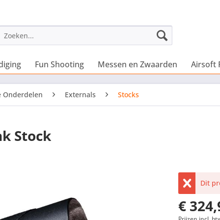
diging
Fun Shooting
Messen en Zwaarden
Airsoft 
e Onderdelen
Externals
Stocks
nk Stock
Dit p
€ 324,
Prijzen incl. bt