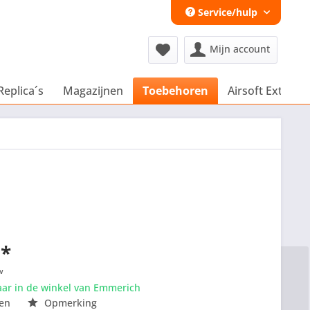
Service/hulp
Mijn account
Replica´s
Magazijnen
Toebehoren
Airsoft Extra´s
 *
w
aar in de winkel van Emmerich
en
Opmerking