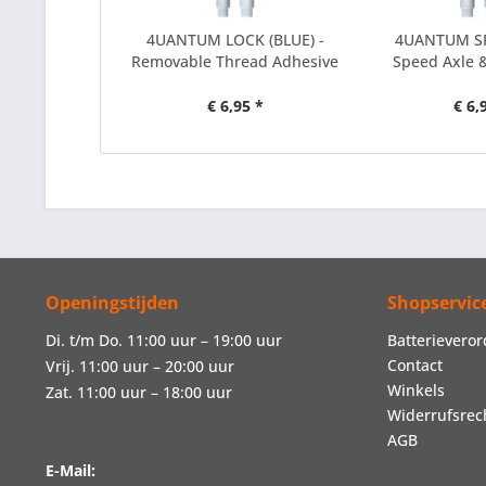
4UANTUM LOCK (BLUE) -
4UANTUM SP
Removable Thread Adhesive
Speed Axle &
€ 6,95 *
€ 6,
Openingstijden
Shopservic
Di. t/m Do. 11:00 uur – 19:00 uur
Batterievero
Contact
Vrij. 11:00 uur – 20:00 uur
Winkels
Zat. 11:00 uur – 18:00 uur
Widerrufsrec
AGB
E-Mail: