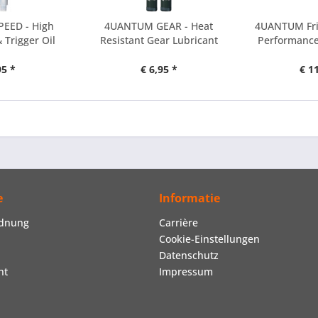
EED - High
4UANTUM GEAR - Heat
4UANTUM Fric
 Trigger Oil
Resistant Gear Lubricant
Performance
95 *
€ 6,95 *
€ 1
e
Informatie
rdnung
Carrière
Cookie-Einstellungen
Datenschutz
ht
Impressum