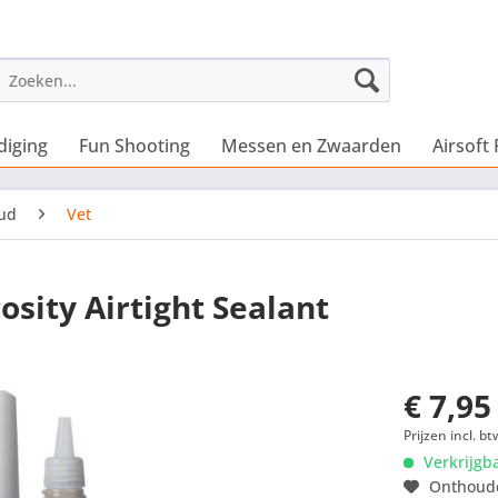
diging
Fun Shooting
Messen en Zwaarden
Airsoft 
ud
Vet
sity Airtight Sealant
€ 7,95
Prijzen incl. bt
Verkrijgb
Onthoud