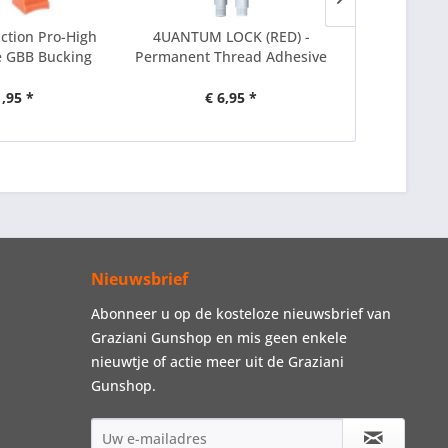
tion Pro-High
4UANTUM LOCK (RED) -
4UANTUM Fri
 GBB Bucking
Permanent Thread Adhesive
Performanc
1,95 *
€ 6,95 *
€ 
Nieuwsbrief
Abonneer u op de kosteloze nieuwsbrief van
Graziani Gunshop en mis geen enkele
nieuwtje of actie meer uit de Graziani
Gunshop.