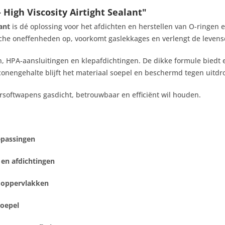
igh Viscosity Airtight Sealant"
ant
is dé oplossing voor het afdichten en herstellen van O-ringen 
sche oneffenheden op, voorkomt gaslekkages en verlengt de leven
n, HPA-aansluitingen en klepafdichtingen. De dikke formule biedt 
conengehalte blijft het materiaal soepel en beschermd tegen uitdro
rsoftwapens gasdicht, betrouwbaar en efficiënt wil houden.
epassingen
 en afdichtingen
e oppervlakken
soepel