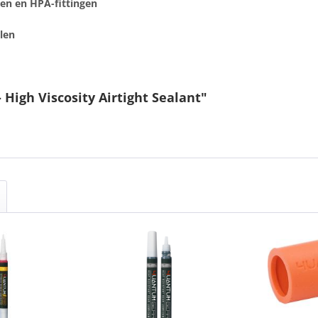
nen en HPA-fittingen
elen
High Viscosity Airtight Sealant"