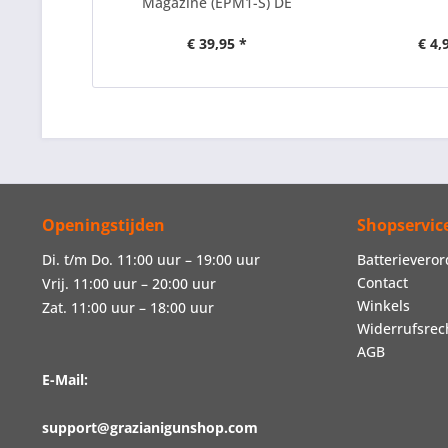
Magazine (EPM1-S) DE
€ 39,95 *
€ 4,
Openingstijden
Shopservic
Di. t/m Do. 11:00 uur – 19:00 uur
Batterievero
Contact
Vrij. 11:00 uur – 20:00 uur
Winkels
Zat. 11:00 uur – 18:00 uur
Widerrufsrec
AGB
E-Mail:
support@grazianigunshop.com