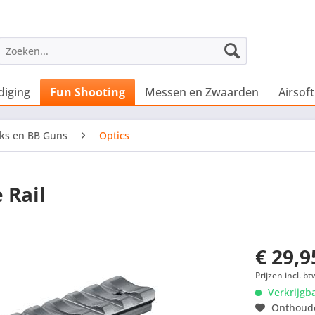
diging
Fun Shooting
Messen en Zwaarden
Airsoft
ks en BB Guns
Optics
 Rail
€ 29,9
Prijzen incl. bt
Verkrijgb
Onthoud