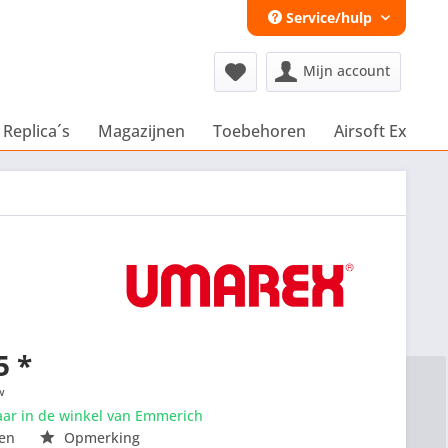
Service/hulp
Mijn account
 Replica´s
Magazijnen
Toebehoren
Airsoft Extra´s
5 *
w
aar in de winkel van Emmerich
en
Opmerking