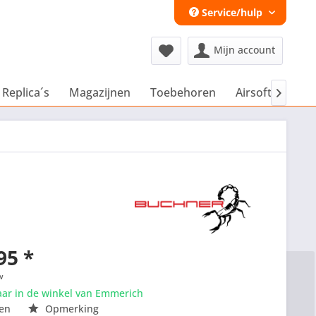
Service/hulp
Mijn account
 Replica´s
Magazijnen
Toebehoren
Airsoft Extra´s

95 *
w
aar in de winkel van Emmerich
en
Opmerking