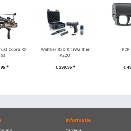
rust Cobra RX
Walther R2D Kit (Walther
P2P 
lbs
P22Q)
,95 *
€ 299,95 *
€ 4
e
Informatie
rdnung
Carrière