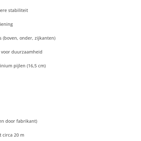
re stabiliteit
iening
s (boven, onder, zijkanten)
g voor duurzaamheid
inium pijlen (16,5 cm)
en door fabrikant)
t circa 20 m