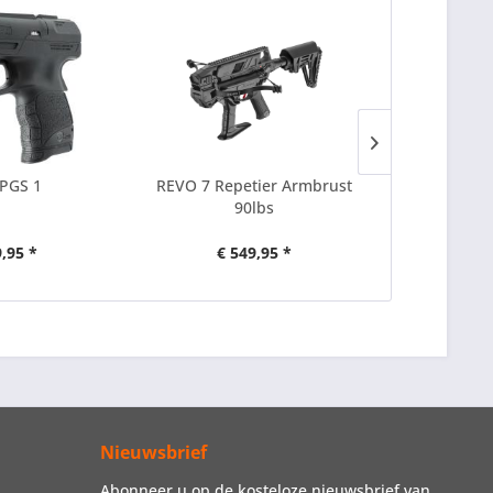
PGS 1
REVO 7 Repetier Armbrust
2x Shotshel
90lbs
6mm f
9,95 *
€ 549,95 *
€ 
Nieuwsbrief
Abonneer u op de kosteloze nieuwsbrief van