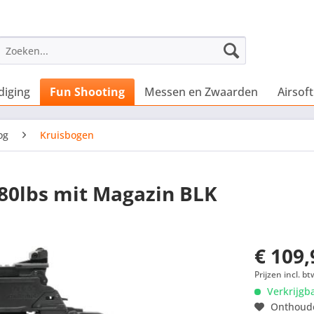
diging
Fun Shooting
Messen en Zwaarden
Airsoft
og
Kruisbogen
80lbs mit Magazin BLK
€ 109,
Prijzen incl. bt
Verkrijgb
Onthoud