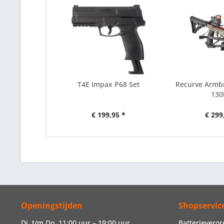
T4E Impax P68 Set
Recurve Armb
130
€ 199,95 *
€ 299
Openingstijden
Shopservic
Di. t/m Do. 11:00 uur – 19:00 uur
Batterievero