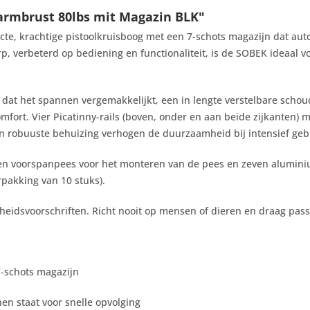
armbrust 80lbs mit Magazin BLK"
te, krachtige pistoolkruisboog met een 7-schots magazijn dat aut
p, verbeterd op bediening en functionaliteit, is de SOBEK ideaal v
dat het spannen vergemakkelijkt, een in lengte verstelbare schoud
ort. Vier Picatinny-rails (boven, onder en aan beide zijkanten) 
n robuuste behuizing verhogen de duurzaamheid bij intensief geb
en voorspanpees voor het monteren van de pees en zeven aluminium
rpakking van 10 stuks).
ligheidsvoorschriften. Richt nooit op mensen of dieren en draag p
-schots magazijn
n staat voor snelle opvolging