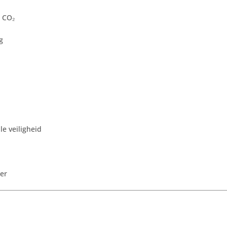
g CO₂
g
e veiligheid
er