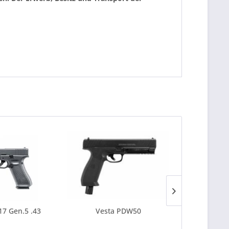
17 Gen.5 .43
Vesta PDW50
Walther R2
P