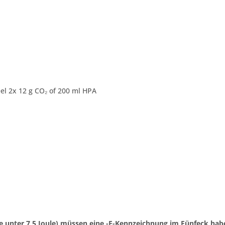
el 2x 12 g CO₂ of 200 ml HPA
 unter 7,5 Joule) müssen eine -F-Kennzeichnung im Fünfeck habe