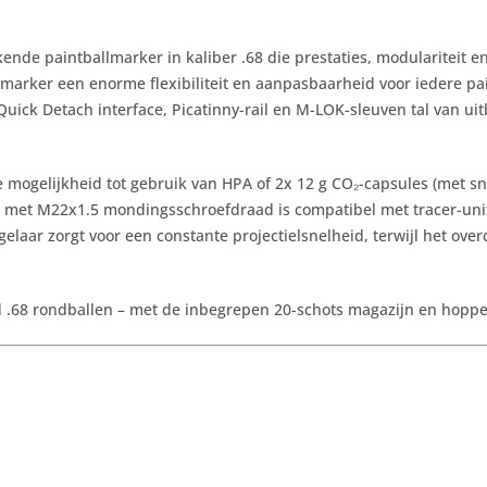
nde paintballmarker in kaliber .68 die prestaties, modulariteit e
marker een enorme flexibiliteit en aanpasbaarheid voor iedere pa
e Quick Detach interface, Picatinny-rail en M-LOK-sleuven tal van 
e mogelijkheid tot gebruik van HPA of 2x 12 g CO₂-capsules (met s
op met M22x1.5 mondingsschroefdraad is compatibel met tracer-un
ar zorgt voor een constante projectielsnelheid, terwijl het overd
rd .68 rondballen – met de inbegrepen 20-schots magazijn en hopper