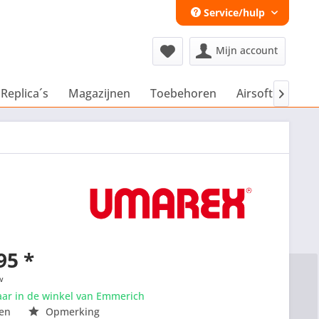
Service/hulp
Mijn account
 Replica´s
Magazijnen
Toebehoren
Airsoft Extra´s

95 *
w
aar in de winkel van Emmerich
en
Opmerking