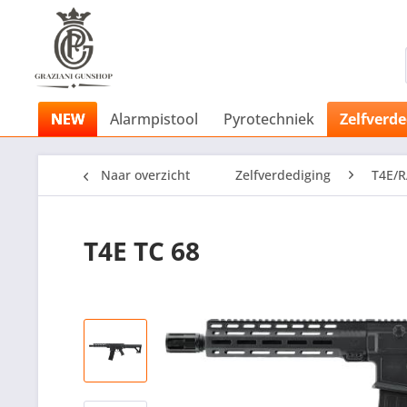
NEW
Alarmpistool
Pyrotechniek
Zelfverde
Naar overzicht
Zelfverdediging
T4E/
T4E TC 68