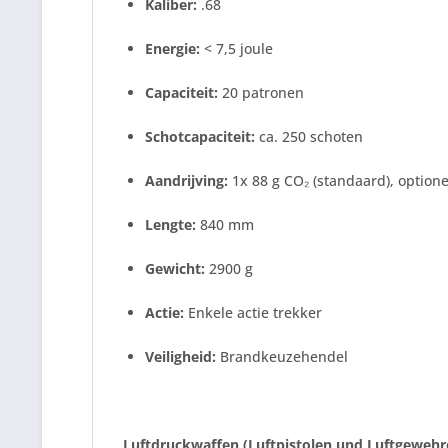
Kaliber:
.68
Energie:
< 7,5 joule
Capaciteit:
20 patronen
Schotcapaciteit:
ca. 250 schoten
Aandrijving:
1x 88 g CO₂ (standaard), optione
Lengte:
840 mm
Gewicht:
2900 g
Actie:
Enkele actie trekker
Veiligheid:
Brandkeuzehendel
Luftdruckwaffen (Luftpistolen und Luftgewehre