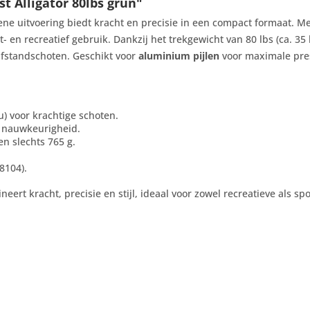
t Alligator 80lbs grün"
ene uitvoering biedt kracht en precisie in een compact formaat. Met
- en recreatief gebruik. Dankzij het trekgewicht van 80 lbs (ca. 35
afstandschoten. Geschikt voor
aluminium pijlen
voor maximale pre
u) voor krachtige schoten.
n nauwkeurigheid.
en slechts 765 g.
8104).
eert kracht, precisie en stijl, ideaal voor zowel recreatieve als spo