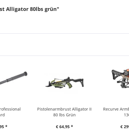
t Alligator 80lbs grün"
rofessional
Pistolenarmbrust Alligator II
Recurve Armb
ard
80 lbs Grün
13
95 *
€ 64,95 *
€ 29