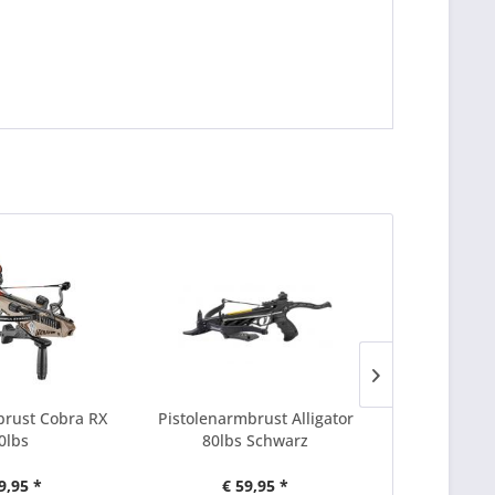
rust Cobra RX
Pistolenarmbrust Alligator
P2P
0lbs
80lbs Schwarz
9,95 *
€ 59,95 *
€ 