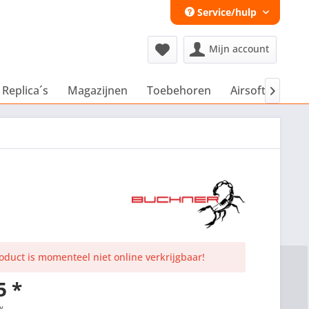
Service/hulp
Mijn account
 Replica´s
Magazijnen
Toebehoren
Airsoft Extra´s

roduct is momenteel niet online verkrijgbaar!
5 *
w