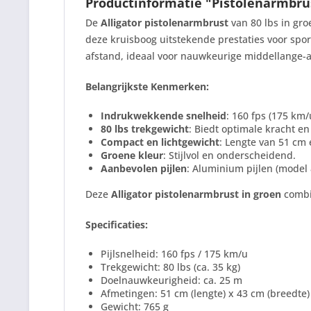
Productinformatie "Pistolenarmbrus
De
Alligator pistolenarmbrust
van 80 lbs in gro
deze kruisboog uitstekende prestaties voor sport
afstand, ideaal voor nauwkeurige middellange-
Belangrijkste Kenmerken:
Indrukwekkende snelheid
: 160 fps (175 km/
80 lbs trekgewicht
: Biedt optimale kracht e
Compact en lichtgewicht
: Lengte van 51 cm 
Groene kleur
: Stijlvol en onderscheidend.
Aanbevolen pijlen
: Aluminium pijlen (model 
Deze
Alligator pistolenarmbrust in groen
combin
Specificaties:
Pijlsnelheid: 160 fps / 175 km/u
Trekgewicht: 80 lbs (ca. 35 kg)
Doelnauwkeurigheid: ca. 25 m
Afmetingen: 51 cm (lengte) x 43 cm (breedte)
Gewicht: 765 g