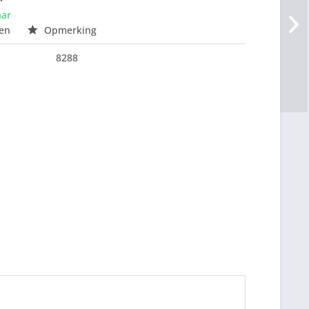
aar
en
Opmerking
8288