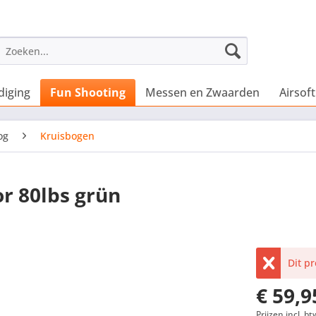
diging
Fun Shooting
Messen en Zwaarden
Airsoft
og
Kruisbogen
or 80lbs grün
Dit p
€ 59,9
Prijzen incl. bt