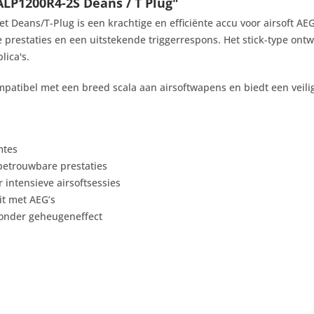
ALP1200R4-2S Deans / T Plug"
 Deans/T-Plug is een krachtige en efficiënte accu voor airsoft AE
prestaties en een uitstekende triggerrespons. Het stick-type ontw
lica's.
atibel met een breed scala aan airsoftwapens en biedt een veilig
mtes
 betrouwbare prestaties
intensieve airsoftsessies
it met AEG’s
 zonder geheugeneffect