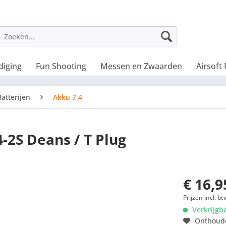
diging
Fun Shooting
Messen en Zwaarden
Airsoft 
Batterijen
Akku 7,4
-2S Deans / T Plug
€ 16,9
Prijzen incl. bt
Verkrijgb
Onthoud