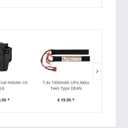
rsal Holster LH
7,4v 1450mAh LiPo Akku
AK74 Midca
LK
Twin Type DEAN
Sch.
0,95 *
€ 19,95 *
€ 