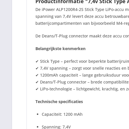
Productinformatie "7,4v Stick Type 
De iPower ALP1200R4-2S Stick Type LiPo-accu met
spanning van 7,4V levert deze accu betrouwbare 
batterijcompartimenten van bijvoorbeeld M4-rep
De Deans/T-Plug connector maakt deze accu comp
Belangrijkste kenmerken
✔ Stick Type – perfect voor beperkte batterijrui
✔ 7,4V spanning – zorgt voor snelle reacties en
✔ 1200mAh capaciteit – lange gebruiksduur voor 
✔ Deans/T-Plug connector – brede compatibilite
✔ LiPo-technologie – lichtgewicht, krachtig, en
Technische specificaties
Capaciteit: 1200 mAh
Spanning: 7,4V