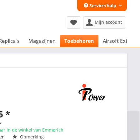
Service/hulp
Mijn account
Replica´s
Magazijnen
Toebehoren
Airsoft Extra´s
5 *
w
aar in de winkel van Emmerich
en
Opmerking