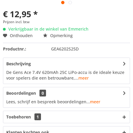
€ 12,95 *
Prijzen incl. btw
Verkrijgbaar in de winkel van Emmerich
Onthouden
Opmerking
Productnr.:
GEA6202S25D
Beschrijving
De Gens Ace 7.4V 620mAh 25C LiPo-accu is de ideale keuze
voor spelers die een betrouwbare,...
meer
Beoordelingen
0
Lees, schrijf en bespreek beoordelingen...
meer
Toebehoren
1
Klanten kochten ook