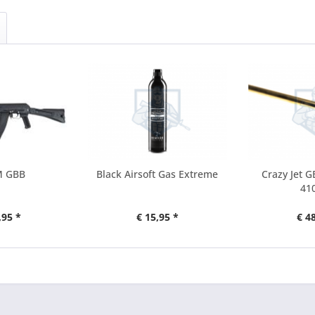
M GBB
Black Airsoft Gas Extreme
Crazy Jet 
41
,95 *
€ 15,95 *
€ 4