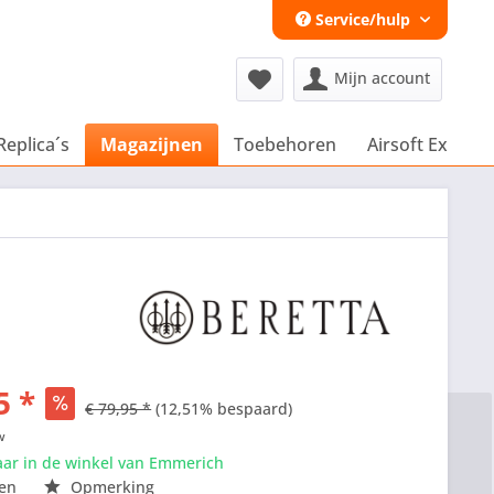
Service/hulp
Mijn account
Replica´s
Magazijnen
Toebehoren
Airsoft Extra´s
5 *
€ 79,95 *
(12,51% bespaard)
w
aar in de winkel van Emmerich
en
Opmerking