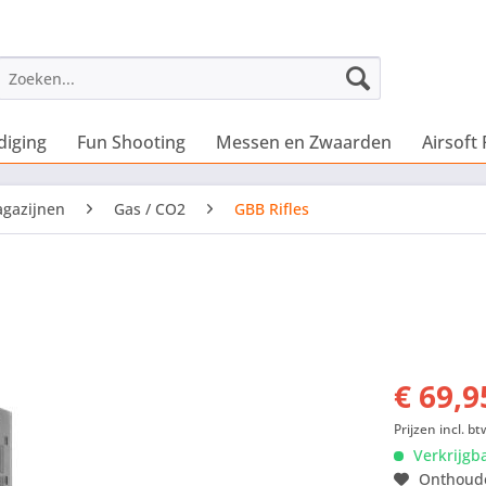
diging
Fun Shooting
Messen en Zwaarden
Airsoft 
agazijnen
Gas / CO2
GBB Rifles
€ 69,9
Prijzen incl. bt
Verkrijgb
Onthoud