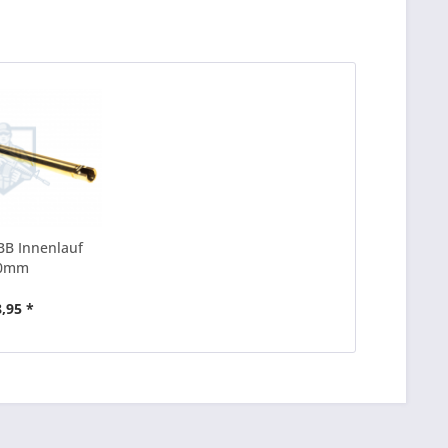
GBB Innenlauf
0mm
8,95 *