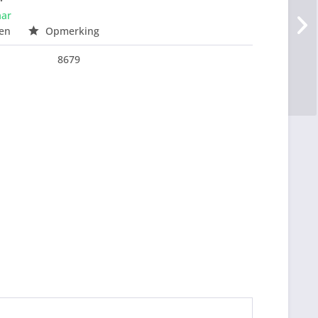
aar
en
Opmerking
8679