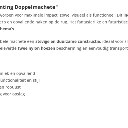
nting Doppelmachete"
worpen voor maximale impact, zowel visueel als functioneel. Dit
i
werp en opvallende haken op de rug. Het fantasierijke en futuristi
thema’s
.
bbele machete een
stevige en duurzame constructie
, ideaal voor 
egeleverde
twee nylon hoezen
bescherming en eenvoudig transport
uniek en opvallend
nctionaliteit en stijl
en robuust
g voor opslag