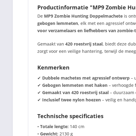
Productinformatie "MP9 Zombie Hu
De
MP9 Zombie Hunting Doppelmachete
is ont
gebogen lemmeten
, elk met een agressief ont
voor verzamelaars en liefhebbers van zombie-
Gemaakt van
420 roestvrij staal
, biedt deze du
zorgt voor een veilige hantering, terwijl de me
Kenmerken
✔
Dubbele machetes met agressief ontwerp
– 
✔
Gebogen lemmeten met haken
– verhoogde fu
✔
Gemaakt van 420 roestvrij staal
– duurzaam 
✔
Inclusief twee nylon hoezen
– veilig en handi
Technische specificaties
•
Totale lengte:
140 cm
•
Gewicht:
2130 g