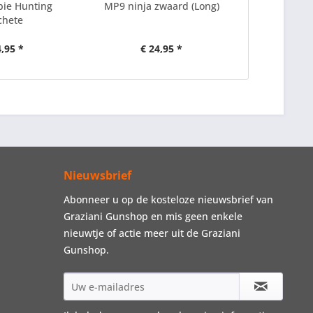
ie Hunting
MP9 ninja zwaard (Long)
Rambo Fi
hete
4,95 *
€ 24,95 *
€ 1
Nieuwsbrief
Abonneer u op de kosteloze nieuwsbrief van
Graziani Gunshop en mis geen enkele
nieuwtje of actie meer uit de Graziani
Gunshop.