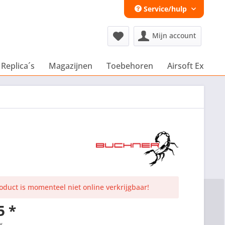
Service/hulp
Mijn account
 Replica´s
Magazijnen
Toebehoren
Airsoft Extra´s
roduct is momenteel niet online verkrijgbaar!
5 *
w