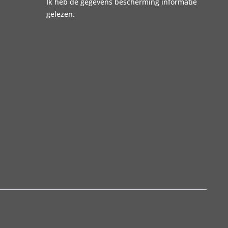
Ik heb de
gegevens bescherming informatie
gelezen.