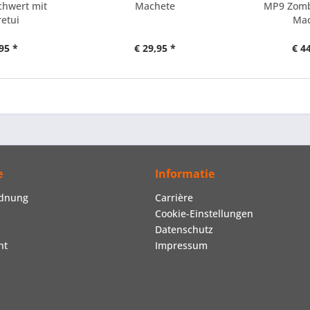
chwert mit
Machete
MP9 Zomb
etui
Mac
95 *
€ 29,95 *
€ 4
e
Informatie
rdnung
Carrière
Cookie-Einstellungen
Datenschutz
ht
Impressum