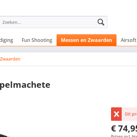
diging
Fun Shooting
Messen en Zwaarden
Airsoft
Zwaarden
ppelmachete
Dit p
€ 74,9
Prijzen incl. bt